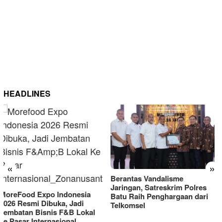
HEADLINES
«
»
Berantas Vandalisme
RM OG Alami Kenaikan
Jaringan, Satreskrim Polres
Omset di Porprov IX Jatim
Batu Raih Penghargaan dari
2025
Telkomsel