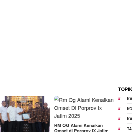
TOPI
KA
K
K
G Alami Kenaikan
TA
t di Porprov IX Jatim