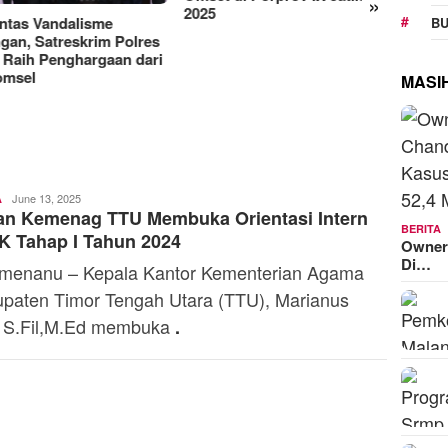
»
Manjakan Pelanggan,
RAT K
BU
Indosat Luncurkan IM3
Sejaht
Platinum dengan Sentuhan
Kemen
AI dalam Tiap Fiturnya
Model
MASI
Vinsensius
June 13, 2025
A
an Kemenag TTU Membuka Orientasi Intern
Lopez
BERITA
K Tahap I Tahun 2024
Owner
Di…
menanu – Kepala Kantor Kementerian Agama
paten Timor Tengah Utara (TTU), Marianus
 S.Fil,M.Ed membuka
.