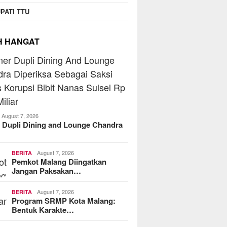
operasi Jasa Widyani
Beranta
PATI TTU
era Institut Perbanas,
Jaringa
kop Dorong Jadi Role
MoreFood Expo Indonesia
Batu Ra
 Koperasi Kampus
2026 Resmi Dibuka, Jadi
Telkoms
H HANGAT
Jembatan Bisnis F&B Lokal
ke Pasar Internasional
August 7, 2026
 Dupli Dining and Lounge Chandra
August 7, 2026
BERITA
Pemkot Malang Diingatkan
Jangan Paksakan…
August 7, 2026
BERITA
Program SRMP Kota Malang:
Bentuk Karakte…