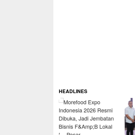
HEADLINES
RM O
Omse