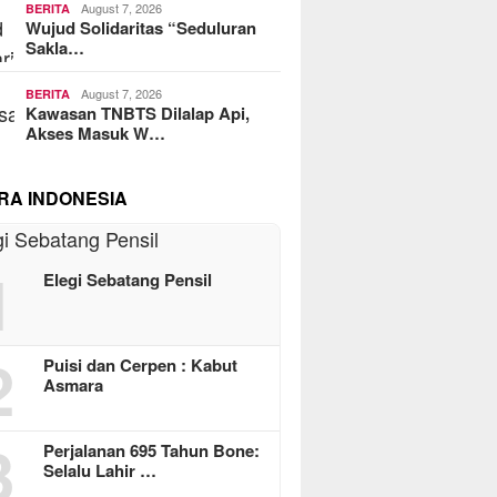
August 7, 2026
BERITA
Wujud Solidaritas “Seduluran
Sakla…
August 7, 2026
BERITA
Kawasan TNBTS Dilalap Api,
Akses Masuk W…
RA INDONESIA
1
Elegi Sebatang Pensil
2
Puisi dan Cerpen : Kabut
Asmara
3
Perjalanan 695 Tahun Bone:
Selalu Lahir …