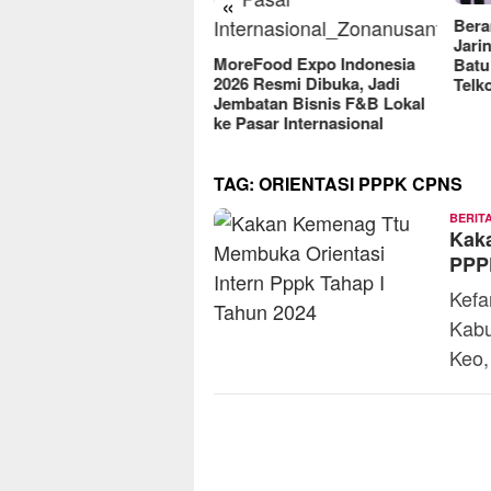
«
2025
Berantas Vandalisme
Jaringan, Satreskrim Polres
reFood Expo Indonesia
Batu Raih Penghargaan dari
26 Resmi Dibuka, Jadi
Telkomsel
mbatan Bisnis F&B Lokal
Pasar Internasional
TAG:
ORIENTASI PPPK CPNS
BERIT
Kak
PPP
Kefa
Kabu
Keo,