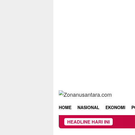
Skip
to
content
HOME
NASIONAL
EKONOMI
P
HEADLINE HARI INI