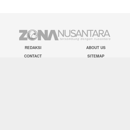
REDAKSI
ABOUT US
CONTACT
SITEMAP
DISCLAIMER
PRIVACY
SOCIAL NETWORK
Facebook
Twitter
Pinterest
Instagram
Youtube
Tiktok
© 2024 zonanusantara.com. All Rights Reserved.