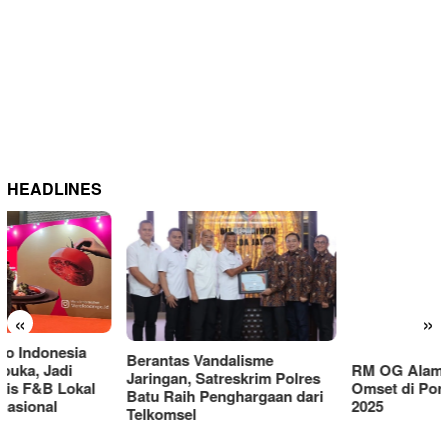
HEADLINES
«
»
Berantas Vandalisme
RM OG Alami Kenaikan
Jaringan, Satreskrim Polres
Omset di Porprov IX Jatim
Batu Raih Penghargaan dari
2025
Telkomsel