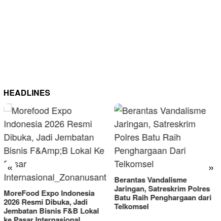
HEADLINES
«
»
Berantas Vandalisme
RM
Jaringan, Satreskrim Polres
Om
reFood Expo Indonesia
Batu Raih Penghargaan dari
20
26 Resmi Dibuka, Jadi
Telkomsel
mbatan Bisnis F&B Lokal
 Pasar Internasional