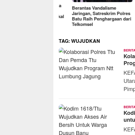
reFood Expo Indonesia
Berantas Vandalisme
RM O
6 Resmi Dibuka, Jadi
Jaringan, Satreskrim Polres
Omse
batan Bisnis F&B Lokal
Batu Raih Penghargaan dari
2025
Pasar Internasional
Telkomsel
TAG:
WUJUDKAN
BERIT
Kol
Pro
KEFA
Utar
Pimp
BERIT
Kodi
unt
KEF