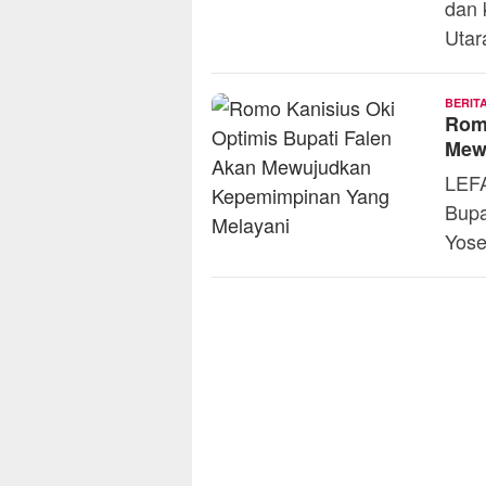
dan 
Utar
BERIT
Romo
Mew
LEF
Bupa
Yose