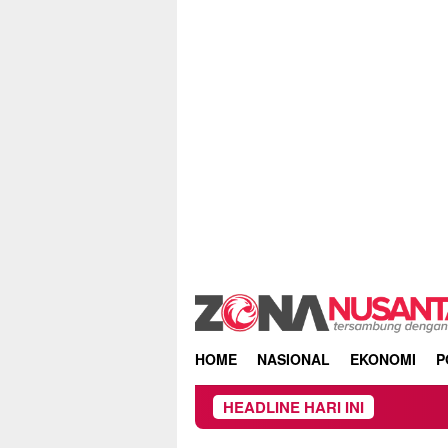
Skip
to
content
HOME
NASIONAL
EKONOMI
P
HEADLINE HARI INI
Owner Dup