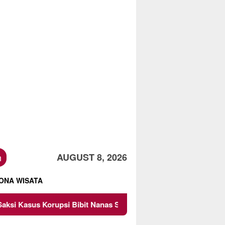
h
AUGUST 8, 2026
ONA WISATA
rupsi Bibit Nanas Sulsel Rp 52,4 Miliar
Pemkot Malang