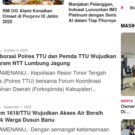
Manjakan Pelanggan,
RAT K
BU
Indosat Luncurkan IM3
Sejaht
G Alami Kenaikan
Platinum dengan Sentuhan
Kemen
t di Porprov IX Jatim
AI dalam Tiap Fiturnya
Model
MASI
Ali
October 8, 2025
A
aborasi Polres TTU dan Pemda TTU Wujudkan
Kaba
gram NTT Lumbung Jagung
MENANU,- Kepolisian Resor Timor Tengah
a (Polres TTU) bersama Forum Koordinasi
inan Daerah (Forkopimda) Kabupaten
.
BERITA
Owner
Ali
September 1, 2025
A
Di…
m 1618/TTU Wujudkan Akses Air Bersih
Kaba
uk Warga Dusun Banu
AMENANU,- Dengan semangat kebersamaan