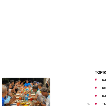
TOPI
KA
K
K
»
TA