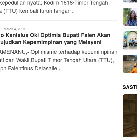
kepedulian nyata, Kodim 1618/Timor Tengah
a (TTU) kembali turun tangan
.
Ali
March 4, 2025
A
 Kanisius Oki Optimis Bupati Falen Akan
Kaba
ujudkan Kepemimpinan yang Melayani
AMENANU,- Optimisme terhadap kepemimpinan
ti dan Wakil Bupati Timor Tengah Utara (TTU),
ph Falentinus Delasalle
.
SAST