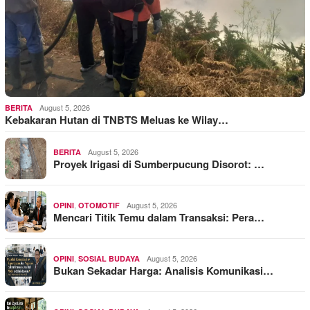
August 5, 2026
BERITA
Kebakaran Hutan di TNBTS Meluas ke Wilay…
August 5, 2026
BERITA
Proyek Irigasi di Sumberpucung Disorot: …
,
August 5, 2026
OPINI
OTOMOTIF
Mencari Titik Temu dalam Transaksi: Pera…
,
August 5, 2026
OPINI
SOSIAL BUDAYA
Bukan Sekadar Harga: Analisis Komunikasi…