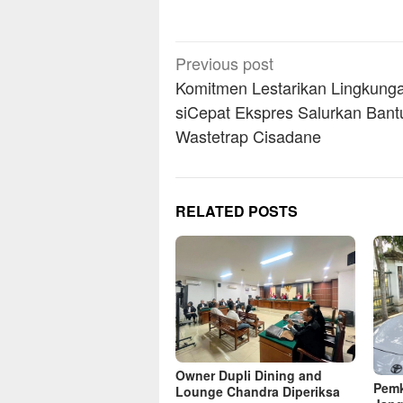
Post
Previous post
navigation
Komitmen Lestarikan Lingkung
siCepat Ekspres Salurkan Bant
Wastetrap Cisadane
RELATED POSTS
Owner Dupli Dining and
Pemk
Lounge Chandra Diperiksa