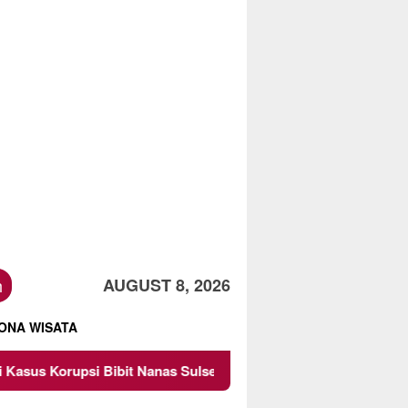
h
AUGUST 8, 2026
ONA WISATA
bit Nanas Sulsel Rp 52,4 Miliar
Pemkot Malang Diinga