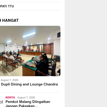
PATI TTU
H HANGAT
August 7, 2026
 Dupli Dining and Lounge Chandra
August 7, 2026
BERITA
Pemkot Malang Diingatkan
Jangan Paksakan…