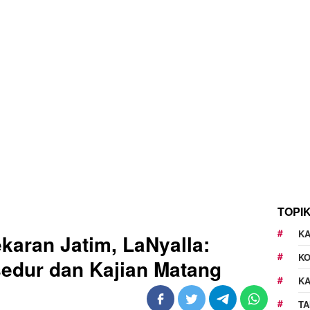
TOPI
KA
karan Jatim, LaNyalla:
K
sedur dan Kajian Matang
K
TA