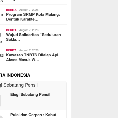
August 7, 2026
BERITA
Program SRMP Kota Malang:
Bentuk Karakte…
August 7, 2026
BERITA
Wujud Solidaritas “Seduluran
Sakla…
August 7, 2026
BERITA
Kawasan TNBTS Dilalap Api,
Akses Masuk W…
RA INDONESIA
1
Elegi Sebatang Pensil
Puisi dan Cerpen : Kabut