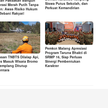
an Paksakan Bangun
Siswa Putus Sekolah, dan
rasi Merah Putih Tanpa
Perkuat Kemandirian
n: Awas Risiko Hukum
Bebani Rakyat!
Pemkot Malang Apresiasi
Program Taruna Bhakti di
SRMP 16, Siap Perluas
san TNBTS Dilalap Api,
Sinergi Pembentukan
s Masuk Wisata Bromo
Karakter
Jemplang Ditutup
ntara