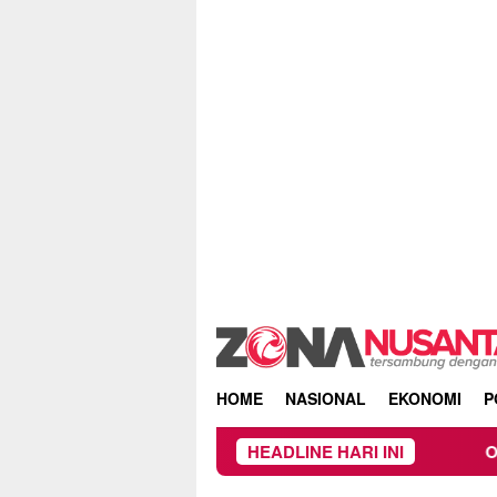
Skip
to
content
HOME
NASIONAL
EKONOMI
P
HEADLINE HARI INI
Owner Dupli Dini