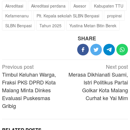
Akreditasi
Akreditasi perdana
Asesor
Kabupaten TTU
Kefamenanu
Plt. Kepala sekolah SLBN Benpasi
propinsi
SLBN Benpasi
Tahun 2025
Yustina Metan Bitin Berek
SHARE
Post
Previous post
Next post
navigation
Timbul Keluhan Warga,
Merasa Dikhianati Suami,
Fraksi PKS DPRD Kota
Istri Politikus Partai
Malang Minta Dinkes
Golkar Kota Malang
Evaluasi Puskesmas
Curhat ke Yai Mim
Gribig
RELATED POSTS