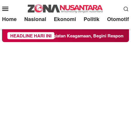
Mobile
Menu
Home
Nasional
Ekonomi
Politik
Otomotif
a KKN UMM Ikuti Kegiatan Keagamaan, Begini Respons PCNU d
HEADLINE HARI INI