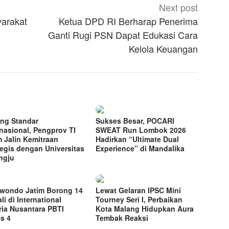
Next post
yarakat
Ketua DPD RI Berharap Penerima
Ganti Rugi PSN Dapat Edukasi Cara
Kelola Keuangan
ng Standar
Sukses Besar, POCARI
rnasional, Pengprov TI
SWEAT Run Lombok 2026
m Jalin Kemitraan
Hadirkan “Ultimate Dual
tegis dengan Universitas
Experience” di Mandalika
ngju
wondo Jatim Borong 14
Lewat Gelaran IPSC Mini
li di International
Tourney Seri I, Perbaikan
ria Nusantara PBTI
Kota Malang Hidupkan Aura
es 4
Tembak Reaksi