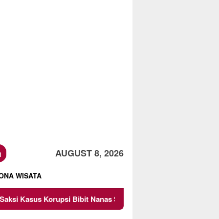
h
AUGUST 8, 2026
ONA WISATA
i Bibit Nanas Sulsel Rp 52,4 Miliar
Pemkot Malang Dii