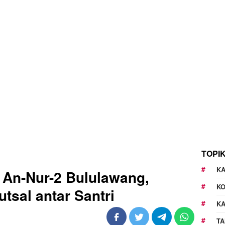
TOPI
KA
 An-Nur-2 Bululawang,
K
tsal antar Santri
K
TA