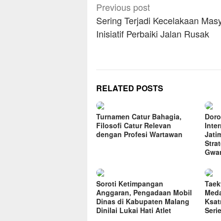
Post
Previous post
navigation
Sering Terjadi Kecelakaan Mas
Inisiatif Perbaiki Jalan Rusak
RELATED POSTS
Turnamen Catur Bahagia,
Doro
Filosofi Catur Relevan
Inte
dengan Profesi Wartawan
Jati
Stra
Gwa
Soroti Ketimpangan
Taek
Anggaran, Pengadaan Mobil
Meda
Dinas di Kabupaten Malang
Ksat
Dinilai Lukai Hati Atlet
Seri