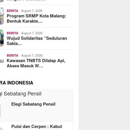
August 7, 2026
BERITA
Program SRMP Kota Malang:
Bentuk Karakte…
August 7, 2026
BERITA
Wujud Solidaritas “Seduluran
Sakla…
August 7, 2026
BERITA
Kawasan TNBTS Dilalap Api,
Akses Masuk W…
RA INDONESIA
1
Elegi Sebatang Pensil
Puisi dan Cerpen : Kabut