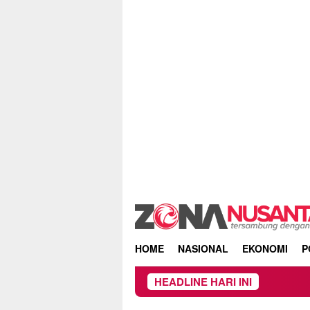
Skip
to
content
HOME
NASIONAL
EKONOMI
P
HEADLINE HARI INI
Owner Dupli D