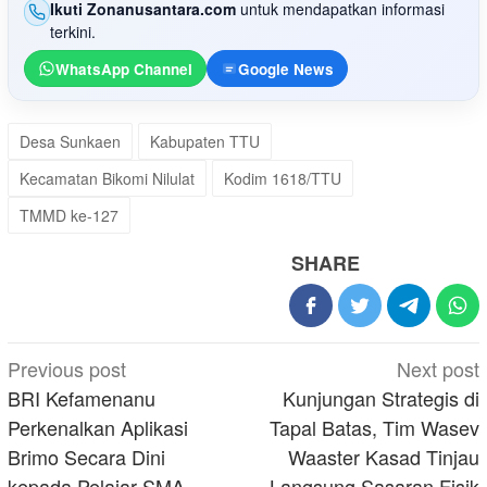
Ikuti Zonanusantara.com
untuk mendapatkan informasi
terkini.
WhatsApp Channel
Google News
Desa Sunkaen
Kabupaten TTU
Kecamatan Bikomi Nilulat
Kodim 1618/TTU
TMMD ke-127
SHARE
Post
Previous post
Next post
navigation
BRI Kefamenanu
Kunjungan Strategis di
Perkenalkan Aplikasi
Tapal Batas, Tim Wasev
Brimo Secara Dini
Waaster Kasad Tinjau
kepada Pelajar SMA
Langsung Sasaran Fisik