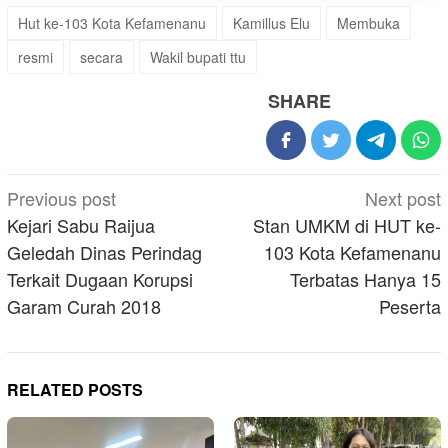
Hut ke-103 Kota Kefamenanu
Kamillus Elu
Membuka
resmi
secara
Wakil bupati ttu
SHARE
Post
Previous post
Next post
navigation
Kejari Sabu Raijua
Stan UMKM di HUT ke-
Geledah Dinas Perindag
103 Kota Kefamenanu
Terkait Dugaan Korupsi
Terbatas Hanya 15
Garam Curah 2018
Peserta
RELATED POSTS