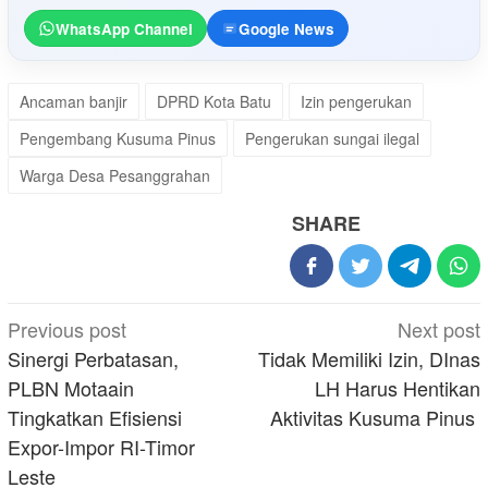
WhatsApp Channel
Google News
Ancaman banjir
DPRD Kota Batu
Izin pengerukan
Pengembang Kusuma Pinus
Pengerukan sungai ilegal
Warga Desa Pesanggrahan
SHARE
Post
Previous post
Next post
navigation
Sinergi Perbatasan,
Tidak Memiliki Izin, DInas
PLBN Motaain
LH Harus Hentikan
Tingkatkan Efisiensi
Aktivitas Kusuma Pinus
Expor-Impor RI-Timor
Leste