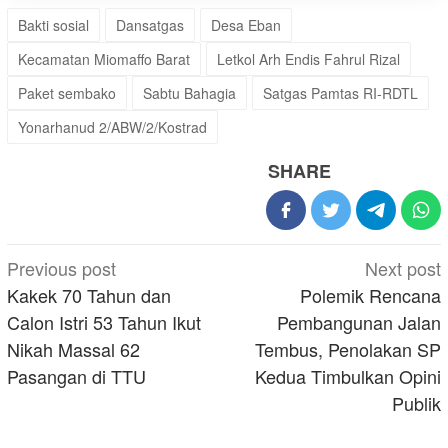
Bakti sosial
Dansatgas
Desa Eban
Kecamatan Miomaffo Barat
Letkol Arh Endis Fahrul Rizal
Paket sembako
Sabtu Bahagia
Satgas Pamtas RI-RDTL
Yonarhanud 2/ABW/2/Kostrad
SHARE
Post
Previous post
Next post
navigation
Kakek 70 Tahun dan
Polemik Rencana
Calon Istri 53 Tahun Ikut
Pembangunan Jalan
Nikah Massal 62
Tembus, Penolakan SP
Pasangan di TTU
Kedua Timbulkan Opini
Publik