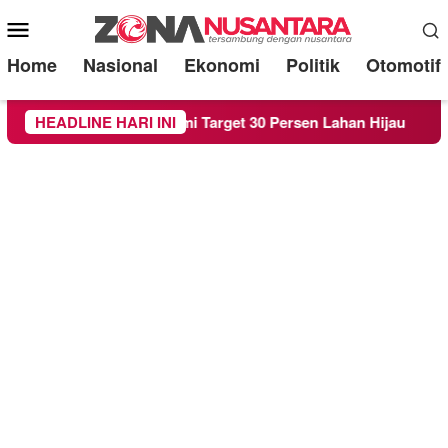
Mobile
Menu
Home
Nasional
Ekonomi
Politik
Otomotif
da RTH demi Target 30 Persen Lahan Hijau
HEADLINE HARI INI
Beredar Su