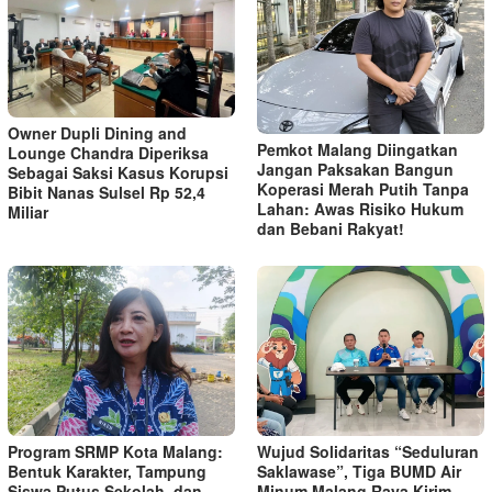
Owner Dupli Dining and
Pemkot Malang Diingatkan
Lounge Chandra Diperiksa
Jangan Paksakan Bangun
Sebagai Saksi Kasus Korupsi
Koperasi Merah Putih Tanpa
Bibit Nanas Sulsel Rp 52,4
Lahan: Awas Risiko Hukum
Miliar
dan Bebani Rakyat!
Program SRMP Kota Malang:
Wujud Solidaritas “Seduluran
Bentuk Karakter, Tampung
Saklawase”, Tiga BUMD Air
Siswa Putus Sekolah, dan
Minum Malang Raya Kirim