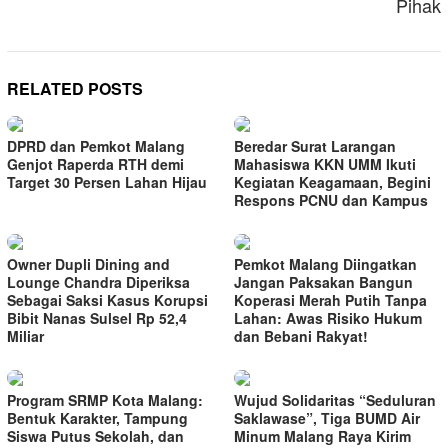
Pihak
RELATED POSTS
DPRD dan Pemkot Malang
Beredar Surat Larangan
Genjot Raperda RTH demi
Mahasiswa KKN UMM Ikuti
Target 30 Persen Lahan Hijau
Kegiatan Keagamaan, Begini
Respons PCNU dan Kampus
Owner Dupli Dining and
Pemkot Malang Diingatkan
Lounge Chandra Diperiksa
Jangan Paksakan Bangun
Sebagai Saksi Kasus Korupsi
Koperasi Merah Putih Tanpa
Bibit Nanas Sulsel Rp 52,4
Lahan: Awas Risiko Hukum
Miliar
dan Bebani Rakyat!
Program SRMP Kota Malang:
Wujud Solidaritas “Seduluran
Bentuk Karakter, Tampung
Saklawase”, Tiga BUMD Air
Siswa Putus Sekolah, dan
Minum Malang Raya Kirim