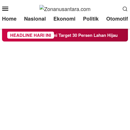
Mobile
Menu
Home
Nasional
Ekonomi
Politik
Otomotif
Raperda RTH demi Target 30 Persen Lahan Hijau
HEADLINE HARI INI
Bered