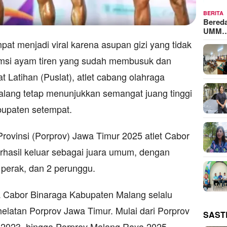
BERITA
Bered
UMM
t menjadi viral karena asupan gizi yang tidak
si ayam tiren yang sudah membusuk dan
 Latihan (Puslat), atlet cabang olahraga
lang tetap menunjukkan semangat juang tinggi
upaten setempat.
Provinsi (Porprov) Jawa Timur 2025 atlet Cabor
hasil keluar sebagai juara umum, dengan
 perak, dan 2 perunggu.
 Cabor Binaraga Kabupaten Malang selalu
helatan Porprov Jawa Timur. Mulai dari Porprov
SAST
 2023, hingga Porprov Malang Raya 2025.