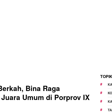
TOPI
KA
Berkah, Bina Raga
K
 Juara Umum di Porprov IX
K
TA