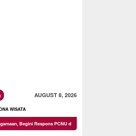
h
AUGUST 8, 2026
ONA WISATA
ns PCNU dan Kampus
Owner Dupli Dining and Lounge Cha