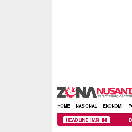
Skip
to
content
HOME
NASIONAL
EKONOMI
P
HEADLINE HARI INI
Beredar Surat Larangan 