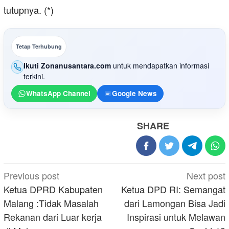
tutupnya. (*)
Tetap Terhubung
Ikuti Zonanusantara.com
untuk mendapatkan informasi
terkini.
WhatsApp Channel
Google News
SHARE
Post
Previous post
Next post
navigation
Ketua DPRD Kabupaten
Ketua DPD RI: Semangat
Malang :Tidak Masalah
dari Lamongan Bisa Jadi
Rekanan dari Luar kerja
Inspirasi untuk Melawan