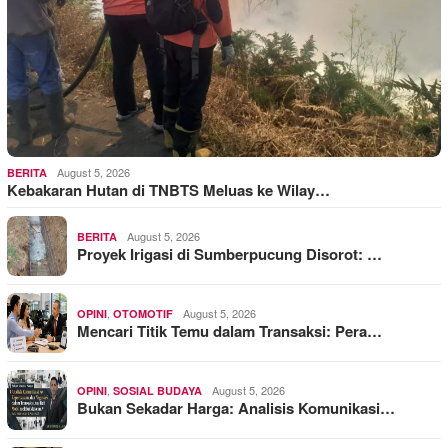
August 5, 2026
BERITA
Kebakaran Hutan di TNBTS Meluas ke Wilay…
August 5, 2026
BERITA
Proyek Irigasi di Sumberpucung Disorot: …
,
August 5, 2026
OPINI
OTOMOTIF
Mencari Titik Temu dalam Transaksi: Pera…
,
August 5, 2026
OPINI
SOSIAL BUDAYA
Bukan Sekadar Harga: Analisis Komunikasi…