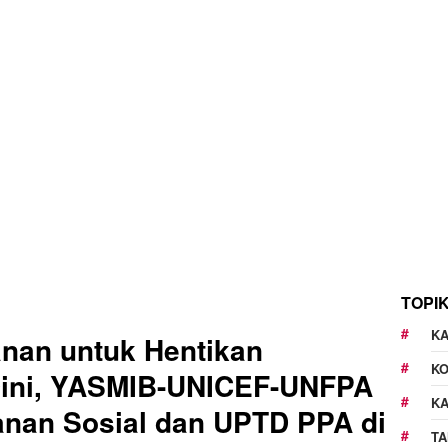
TOPI
KA
nan untuk Hentikan
K
Dini, YASMIB-UNICEF-UNFPA
K
anan Sosial dan UPTD PPA di
TA