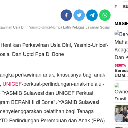
BU
MASI
BERITA
Bered
ngka perkawinan anak, khususnya bagi anak
UMM
,
UNICEF
-perkuat-perlindungan-anak-melalui-
tle=”YASMIB Sulawesi dan UNICEF Perkuat
ogram BERANI II di Bone”>YASMIB Sulawesi
enyelenggarakan pelatihan bagi Tenaga
PTD Perlindungan Perempuan dan Anak (PPA).