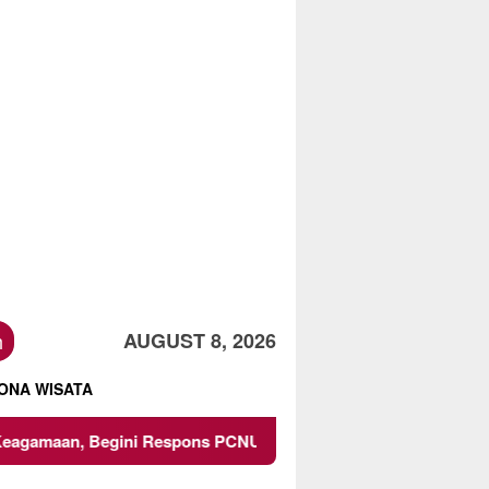
h
AUGUST 8, 2026
ONA WISATA
i Respons PCNU dan Kampus
Owner Dupli Dining and Lou