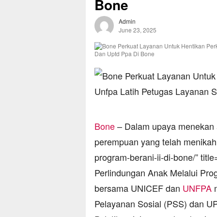
Bone
Admin
June 23, 2025
Bone
– Dalam upaya menekan a
perempuan yang telah menikah
program-berani-ii-di-bone/” ti
Perlindungan Anak Melalui Pr
bersama UNICEF dan
UNFPA
m
Pelayanan Sosial (PSS) dan U