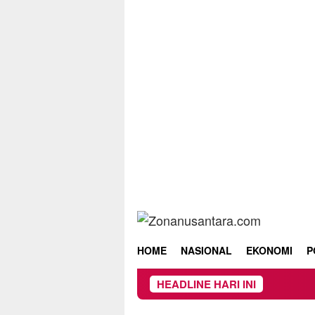
Skip
to
content
HOME
NASIONAL
EKONOMI
P
HEADLINE HARI INI
Beredar Surat La