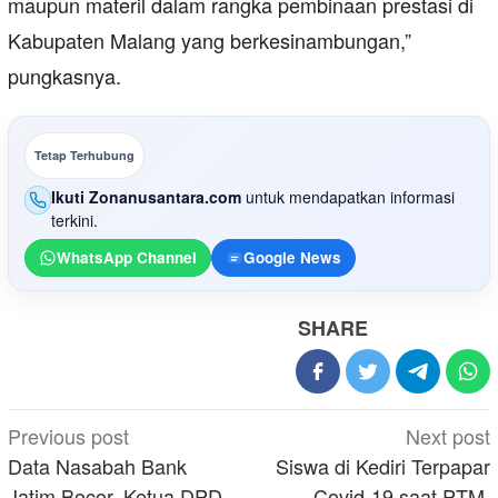
maupun materil dalam rangka pembinaan prestasi di
Kabupaten Malang yang berkesinambungan,”
pungkasnya.
Tetap Terhubung
Ikuti Zonanusantara.com
untuk mendapatkan informasi
terkini.
WhatsApp Channel
Google News
SHARE
Post
Previous post
Next post
navigation
Data Nasabah Bank
Siswa di Kediri Terpapar
Jatim Bocor, Ketua DPD
Covid-19 saat PTM,