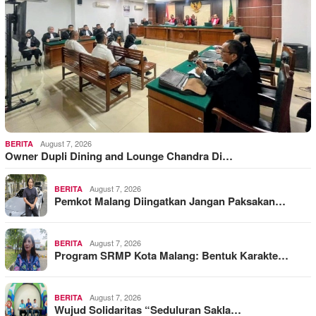
August 7, 2026
BERITA
Owner Dupli Dining and Lounge Chandra Di…
August 7, 2026
BERITA
Pemkot Malang Diingatkan Jangan Paksakan…
August 7, 2026
BERITA
Program SRMP Kota Malang: Bentuk Karakte…
August 7, 2026
BERITA
Wujud Solidaritas “Seduluran Sakla…