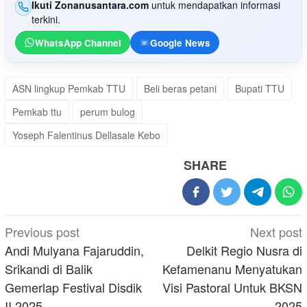
Ikuti Zonanusantara.com
untuk mendapatkan informasi
terkini.
WhatsApp Channel
Google News
ASN lingkup Pemkab TTU
Beli beras petani
Bupati TTU
Pemkab ttu
perum bulog
Yoseph Falentinus Dellasale Kebo
SHARE
Post
Previous post
Next post
navigation
Andi Mulyana Fajaruddin,
Delkit Regio Nusra di
Srikandi di Balik
Kefamenanu Menyatukan
Gemerlap Festival Disdik
Visi Pastoral Untuk BKSN
II 2025
2025