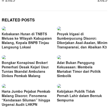
RELATED POSTS
Kebakaran Hutan di TNBTS
Proyek Irigasi di
Meluas ke Wilayah Kabupaten
Sumberpucung Disorot:
Malang, Kepala BNPB Tinjau
Dikerjakan Asal-Asalan, Minim
Langsung Lokasi
Transparansi, dan Abaikan K3
Bongkar Konspirasi Broker!
Adat Bukan Panggung
Pemerhati Desak Kejari Usut
Kekuasaan: Membela
Tuntas Skandal Ambulans
Martabat Timor dari Politik
Dinkes Pemkab Malang
Simbolik
Harta Jumbo Pejabat Pemkab
Kebijakan Publik Tidak
Malang Disorot: Fenomena
Pernah Lahir dalam Bentuk
“Kendaraan Siluman” hingga
Sempurna
Urgensi Audit LHKPN