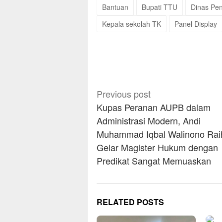
Bantuan
Bupati TTU
Dinas Pe
Kepala sekolah TK
Panel Display
Post
Previous post
navigation
Kupas Peranan AUPB dalam
Administrasi Modern, Andi
Muhammad Iqbal Walinono Rai
Gelar Magister Hukum dengan
Predikat Sangat Memuaskan
RELATED POSTS