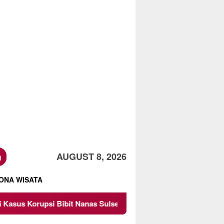
h
AUGUST 8, 2026
ONA WISATA
 Nanas Sulsel Rp 52,4 Miliar
Pemkot Malang Diingatka