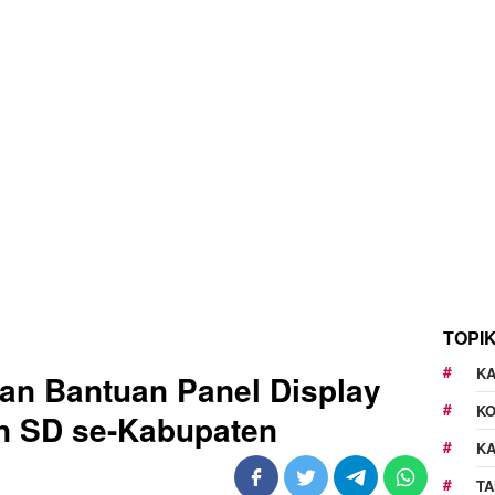
TOPI
KA
an Bantuan Panel Display
K
n SD se-Kabupaten
K
TA