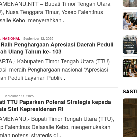
MENANU,NTT – Bupati Timor Tengah Utara
), Nusa Tenggara Timur, Yosep Falentinus
salle Kebo, menyerahkan
.
,
Ali
September 12, 2025
A
NASIONAL
Raih Penghargaan Apresiasi Daerah Peduli
Kaba
ah Ulang Tahun ke- 103
RTA,- Kabupaten Timor Tengah Utara (TTU)
asil meraih Penghargaan nasional “Apresiasi
ah Peduli Layanan Publik
.
SAST
Ali
September 11, 2025
A
ti TTU Paparkan Potensi Strategis kepada
Kaba
la Staf Kepresidenan RI
MENANU,- Bupati Timor Tengah Utara (TTU),
p Falentinus Delasalle Kebo, mengemukakan
mlah potensi strategis di
.