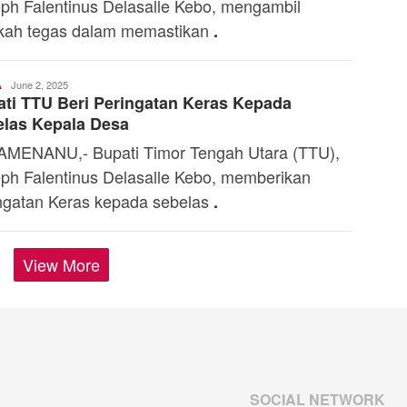
ph Falentinus Delasalle Kebo, mengambil
kah tegas dalam memastikan
.
Ali
June 2, 2025
A
ti TTU Beri Peringatan Keras Kepada
Kaba
las Kepala Desa
MENANU,- Bupati Timor Tengah Utara (TTU),
ph Falentinus Delasalle Kebo, memberikan
ngatan Keras kepada sebelas
.
View More
SOCIAL NETWORK