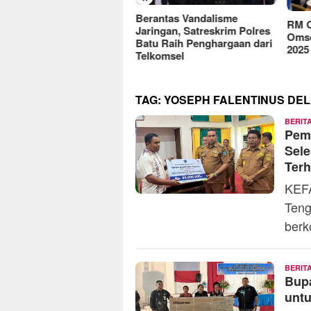
reFood Expo Indonesia
Berantas Vandalisme
RM O
6 Resmi Dibuka, Jadi
Jaringan, Satreskrim Polres
Omse
batan Bisnis F&B Lokal
Batu Raih Penghargaan dari
2025
Pasar Internasional
Telkomsel
TAG:
YOSEPH FALENTINUS DE
BERIT
Peme
Sel
Terh
KEF
Teng
berk
BERIT
Bupa
unt