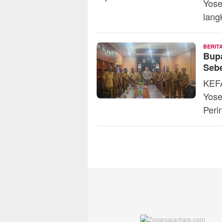
Yose
lang
BERIT
Bupa
Sebe
KEFA
Yose
Peri