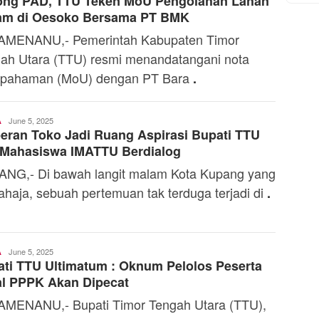
ong PAD, TTU Teken MoU Pengolahan Lahan
am di Oesoko Bersama PT BMK
AMENANU,- Pemerintah Kabupaten Timor
ah Utara (TTU) resmi menandatangani nota
epahaman (MoU) dengan PT Bara
.
Ali
June 5, 2025
A
ran Toko Jadi Ruang Aspirasi Bupati TTU
Kaba
 Mahasiswa IMATTU Berdialog
NG,- Di bawah langit malam Kota Kupang yang
ahaja, sebuah pertemuan tak terduga terjadi di
.
Ali
June 5, 2025
A
ti TTU Ultimatum : Oknum Pelolos Peserta
Kaba
al PPPK Akan Dipecat
MENANU,- Bupati Timor Tengah Utara (TTU),