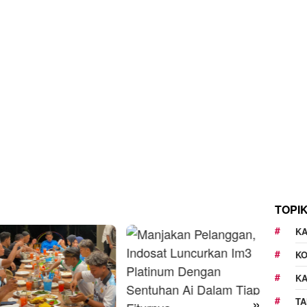
TOPI
KA
K
K
»
TA