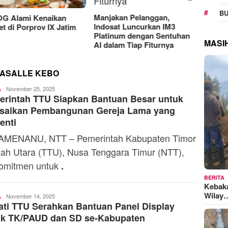
RAT K
BU
Sejaht
Manjakan Pelanggan,
G Alami Kenaikan
Kemen
Indosat Luncurkan IM3
t di Porprov IX Jatim
Model
Platinum dengan Sentuhan
MASI
AI dalam Tiap Fiturnya
LASALLE KEBO
Ali
November 25, 2025
A
rintah TTU Siapkan Bantuan Besar untuk
Kaba
esaikan Pembangunan Gereja Lama yang
enti
AMENANU, NTT – Pemerintah Kabupaten Timor
ah Utara (TTU), Nusa Tenggara Timur (NTT),
omitmen untuk
.
BERITA
Kebak
Wilay
Ali
November 14, 2025
A
ti TTU Serahkan Bantuan Panel Display
Kaba
uk TK/PAUD dan SD se-Kabupaten