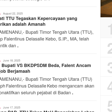
Ali
August 22, 2025
A
ati TTU Tegaskan Kepercayaan yang
Kaba
erikan adalah Amanah
MENANU,- Bupati Timor Tengah Utara (TTU),
p Falentinus Delasalle Kebo, S.IP., MA, telah
ntik dan
.
Ali
June 18, 2025
A
a Bupati VS BKDPSDM Beda, Falent Ancam
Kaba
job Berjamaah
MENANU,- Bupati Timor Tengah Utara (TTU)
ph Falentinus Delasalle Kebo mengancam akan
naktifkan seluruh pejabat di Badan
.
Ali
June 17, 2025
A
Kaba