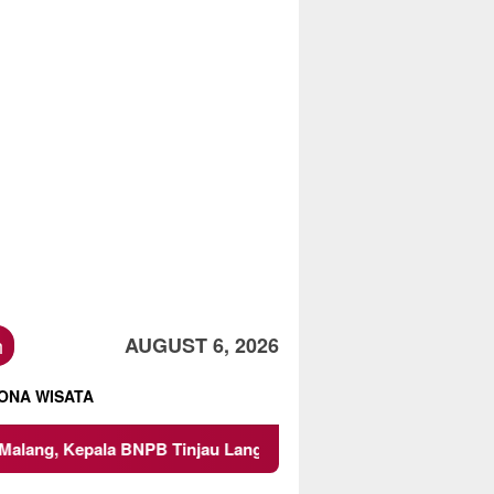
h
AUGUST 6, 2026
ONA WISATA
NPB Tinjau Langsung Lokasi
Proyek Irigasi di Sumberp