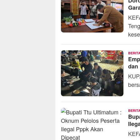
Dor
Gar
KEF
Teng
kes
BERIT
Empe
dan
KUPA
bers
BERIT
Bupa
Ileg
KEFA