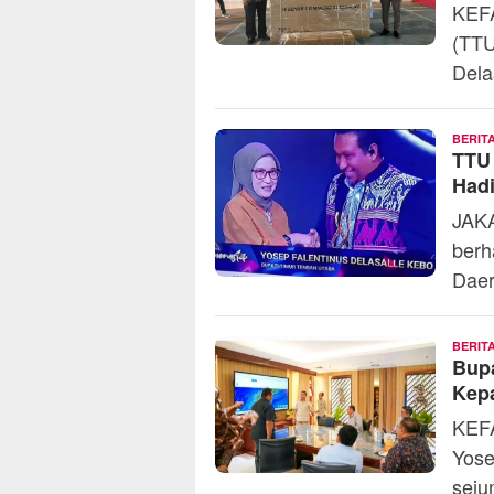
KEFA
(TTU
Dela
BERIT
TTU 
Hadi
JAKA
berh
Daer
BERIT
Bupa
Kepa
KEFA
Yose
seju