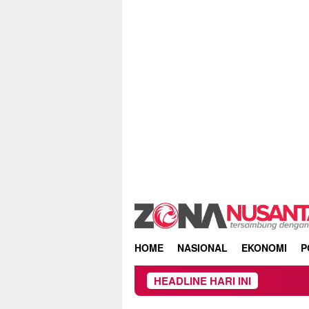
Skip
to
content
HOME
NASIONAL
EKONOMI
P
HEADLINE HARI INI
Kebakaran H