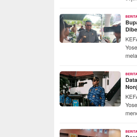
BERIT
Bup
Dib
KEFA
Yose
mela
BERIT
Dat
Non
KEFA
Yose
meno
BERIT