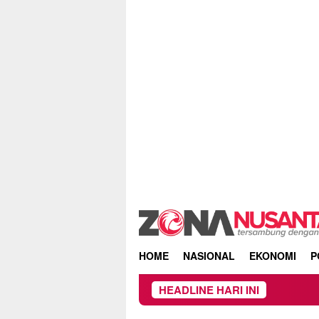
Skip
to
content
HOME
NASIONAL
EKONOMI
P
HEADLINE HARI INI
K