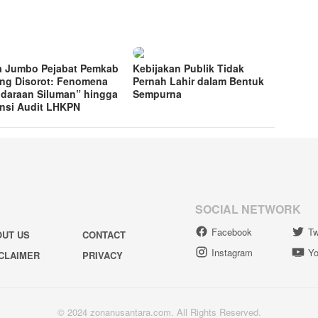
a Jumbo Pejabat Pemkab
Kebijakan Publik Tidak
ng Disorot: Fenomena
Pernah Lahir dalam Bentuk
daraan Siluman” hingga
Sempurna
nsi Audit LHKPN
SOCIAL NETWORK
Facebook
Tw
OUT US
CONTACT
Instagram
Yo
CLAIMER
PRIVACY
© 2024 zonanusantara.com. All Rights Reserved.