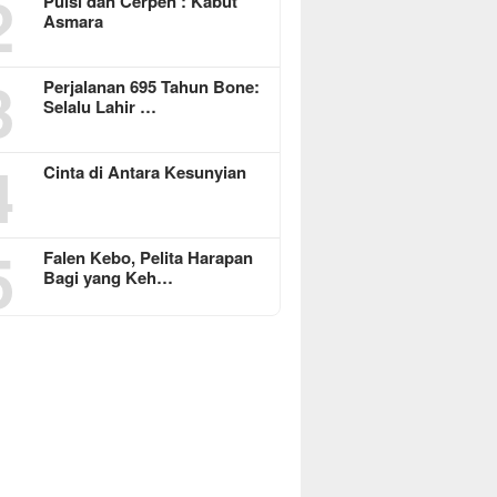
2
Puisi dan Cerpen : Kabut
Asmara
3
Perjalanan 695 Tahun Bone:
Selalu Lahir …
4
Cinta di Antara Kesunyian
5
Falen Kebo, Pelita Harapan
Bagi yang Keh…