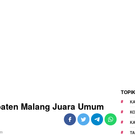
TOPI
KA
paten Malang Juara Umum
K
K
TA