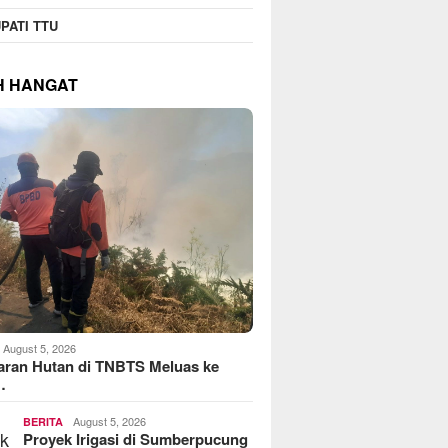
PATI TTU
H HANGAT
August 5, 2026
aran Hutan di TNBTS Meluas ke
…
August 5, 2026
BERITA
Proyek Irigasi di Sumberpucung