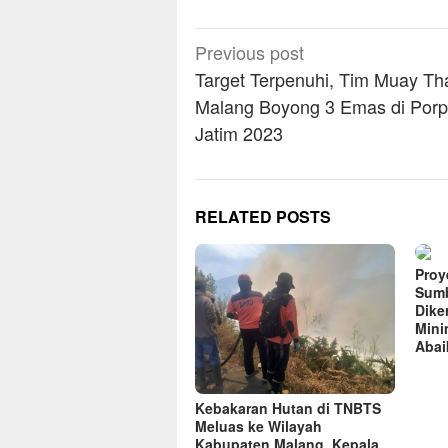
Post
Previous post
navigation
Target Terpenuhi, Tim Muay Th
Malang Boyong 3 Emas di Porp
Jatim 2023
RELATED POSTS
Proye
Sumb
Dike
Mini
Abai
Kebakaran Hutan di TNBTS
Meluas ke Wilayah
Kabupaten Malang, Kepala