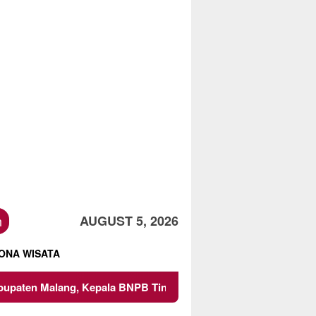
h
AUGUST 5, 2026
ONA WISATA
, Kepala BNPB Tinjau Langsung Lokasi
Proyek Irigasi 