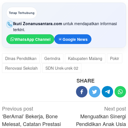
Tetap Terhubung
Ikuti Zonanusantara.com
untuk mendapatkan informasi
terkini.
WhatsApp Channel
Google News
Dinas Pendidikan
Gerindra
Kabupaten Malang
Pokir
Renovasi Sekolah
SDN Urek-urek 02
SHARE
Post
Previous post
Next post
navigation
‘BerAmal’ Bekerja, Bone
Menguatkan Sinergi
Melesat, Catatan Prestasi
Pendidikan Anak Usia