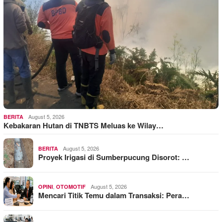
August 5, 2026
BERITA
Kebakaran Hutan di TNBTS Meluas ke Wilay…
August 5, 2026
BERITA
Proyek Irigasi di Sumberpucung Disorot: …
,
August 5, 2026
OPINI
OTOMOTIF
Mencari Titik Temu dalam Transaksi: Pera…