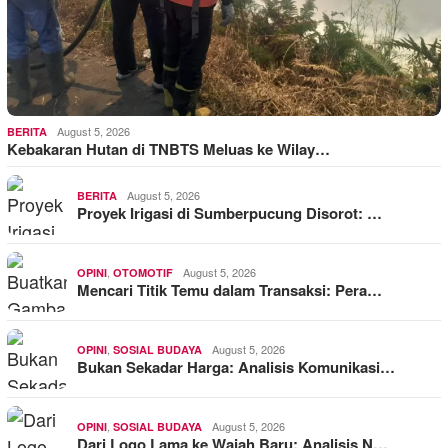
August 5, 2026
BERITA
Kebakaran Hutan di TNBTS Meluas ke Wilay…
August 5, 2026
BERITA
Proyek Irigasi di Sumberpucung Disorot: …
,
August 5, 2026
OPINI
OTOMOTIF
Mencari Titik Temu dalam Transaksi: Pera…
,
August 5, 2026
OPINI
SOSIAL BUDAYA
Bukan Sekadar Harga: Analisis Komunikasi…
,
August 5, 2026
OPINI
SOSIAL BUDAYA
Dari Logo Lama ke Wajah Baru: Analisis N…