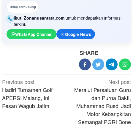
Tetap Terhubung
Ikuti Zonanusantara.com
untuk mendapatkan informasi
terkini.
WhatsApp Channel
Google News
SHARE
Post
Previous post
Next post
navigation
Hadiri Turnamen Golf
Merajut Persatuan Guru
APERSI Malang, Ini
dan Purna Bakti,
Pesan Wagub Jatim
Muhammad Rusdi Jadi
Motor Kebangkitan
Semangat PGRI Bone