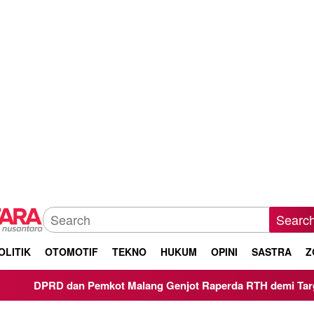
Searc
OLITIK
OTOMOTIF
TEKNO
HUKUM
OPINI
SASTRA
Z
t Malang Genjot Raperda RTH demi Target 30 Persen Lahan Hi