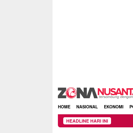
Skip
to
content
HOME
NASIONAL
EKONOMI
P
HEADLINE HARI INI
DPRD dan Pemko