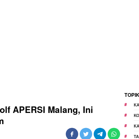
TOPI
KA
olf APERSI Malang, Ini
K
m
K
TA