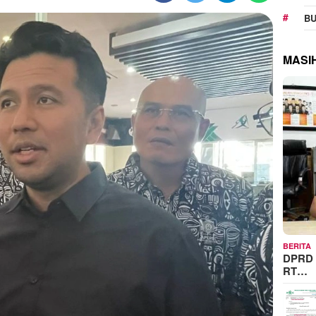
BU
MASI
BERITA
DPRD 
RT…