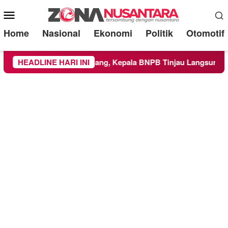
Mobile
Menu
Home
Nasional
Ekonomi
Politik
Otomotif
aten Malang, Kepala BNPB Tinjau Langsung Lokasi
HEADLINE HARI INI
Pro