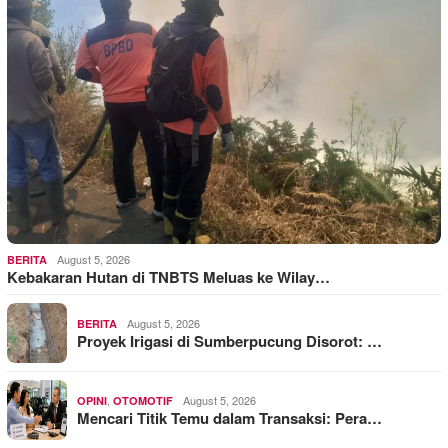
August 5, 2026
BERITA
Kebakaran Hutan di TNBTS Meluas ke Wilay…
August 5, 2026
BERITA
Proyek Irigasi di Sumberpucung Disorot: …
,
August 5, 2026
OPINI
OTOMOTIF
Mencari Titik Temu dalam Transaksi: Pera…