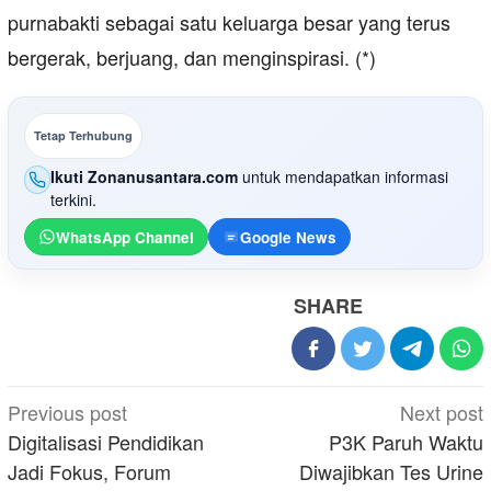
purnabakti sebagai satu keluarga besar yang terus
bergerak, berjuang, dan menginspirasi. (*)
Tetap Terhubung
Ikuti Zonanusantara.com
untuk mendapatkan informasi
terkini.
WhatsApp Channel
Google News
SHARE
Post
Previous post
Next post
navigation
Digitalisasi Pendidikan
P3K Paruh Waktu
Jadi Fokus, Forum
Diwajibkan Tes Urine