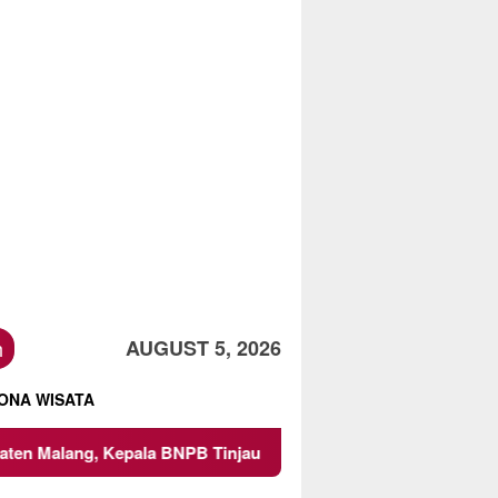
h
AUGUST 5, 2026
ONA WISATA
epala BNPB Tinjau Langsung Lokasi
Proyek Irigasi di S