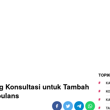
TOPI
KA
g Konsultasi untuk Tambah
K
bulans
K
TA