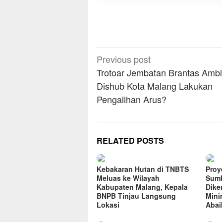
Post
Previous post
navigation
Trotoar Jembatan Brantas Ambl
Dishub Kota Malang Lakukan
Pengalihan Arus?
RELATED POSTS
Kebakaran Hutan di TNBTS
Proye
Meluas ke Wilayah
Sumb
Kabupaten Malang, Kepala
Dike
BNPB Tinjau Langsung
Mini
Lokasi
Abai