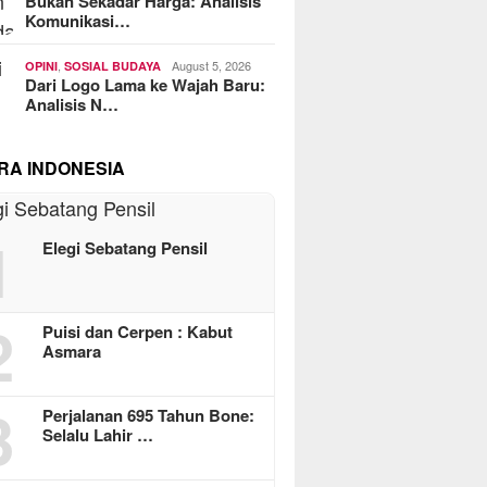
Bukan Sekadar Harga: Analisis
Komunikasi…
,
August 5, 2026
OPINI
SOSIAL BUDAYA
Dari Logo Lama ke Wajah Baru:
Analisis N…
RA INDONESIA
1
Elegi Sebatang Pensil
2
Puisi dan Cerpen : Kabut
Asmara
3
Perjalanan 695 Tahun Bone:
Selalu Lahir …