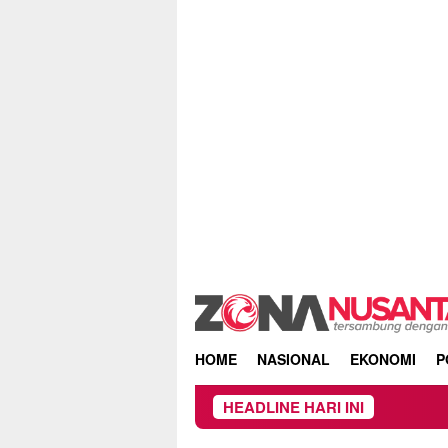
Skip
to
content
HOME
NASIONAL
EKONOMI
P
HEADLINE HARI INI
Keba