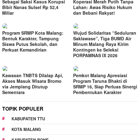
Sebagai Saksi Kasus Korupsi
Koperasi Merah Putih Tanpa
Bibit Nanas Sulsel Rp 52,4
Lahan: Awas Risiko Hukum
Miliar
dan Bebani Rakyat!
Program SRMP Kota Malang:
Wujud Solidaritas “Seduluran
Bentuk Karakter, Tampung
Saklawase”, Tiga BUMD Air
Siswa Putus Sekolah, dan
Minum Malang Raya Kirim
Perkuat Kemandirian
Kontingen ke Seleksi
PORPAMNAS IX 2026
Kawasan TNBTS Dilalap Api,
Pemkot Malang Apresiasi
Akses Masuk Wisata Bromo
Program Taruna Bhakti di
via Jemplang Ditutup
SRMP 16, Siap Perluas Sinergi
Sementara
Pembentukan Karakter
TOPIK POPULER
KABUPATEN TTU
KOTA MALANG
KABUPATEN BONE