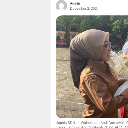
Admin
December 2, 2024
Kepala SDN 11 Watampone Andi Darnawati, S
orang tua murid Andi Syahriah, S. Pd. AUD., M