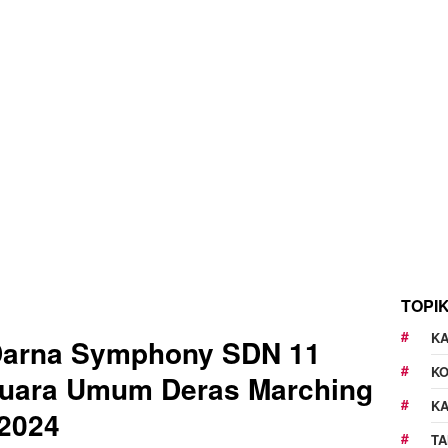
TOPI
KA
Darna Symphony SDN 11
K
uara Umum Deras Marching
K
 2024
TA