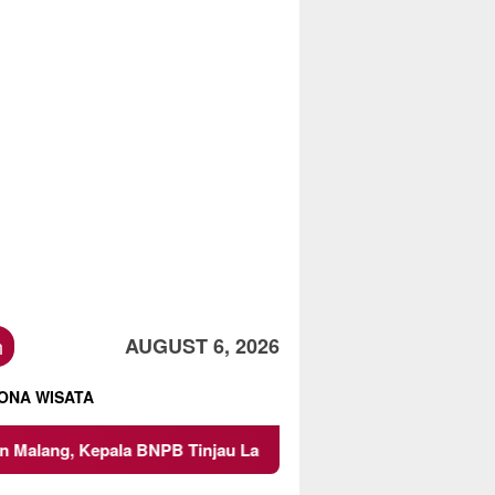
h
AUGUST 6, 2026
ONA WISATA
injau Langsung Lokasi
Proyek Irigasi di Sumberpucung 