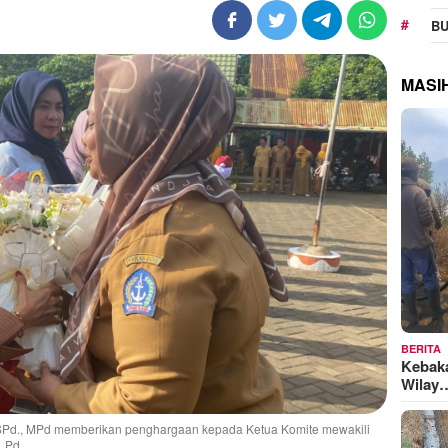
BU
MASI
BERITA
Kebak
Wilay
Pd., MPd memberikan penghargaan kepada Ketua Komite mewakili
. Pd.