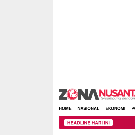
Skip
to
content
HOME
NASIONAL
EKONOMI
P
HEADLINE HARI INI
Kebakaran Hutan 