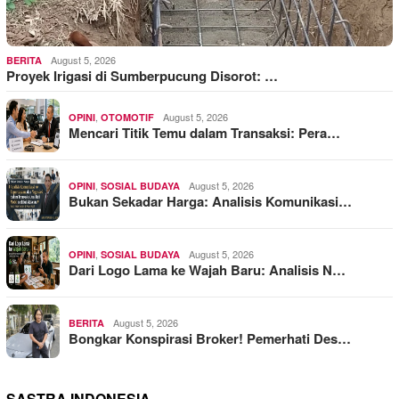
August 5, 2026
BERITA
Proyek Irigasi di Sumberpucung Disorot: …
,
August 5, 2026
OPINI
OTOMOTIF
Mencari Titik Temu dalam Transaksi: Pera…
,
August 5, 2026
OPINI
SOSIAL BUDAYA
Bukan Sekadar Harga: Analisis Komunikasi…
,
August 5, 2026
OPINI
SOSIAL BUDAYA
Dari Logo Lama ke Wajah Baru: Analisis N…
August 5, 2026
BERITA
Bongkar Konspirasi Broker! Pemerhati Des…
SASTRA INDONESIA