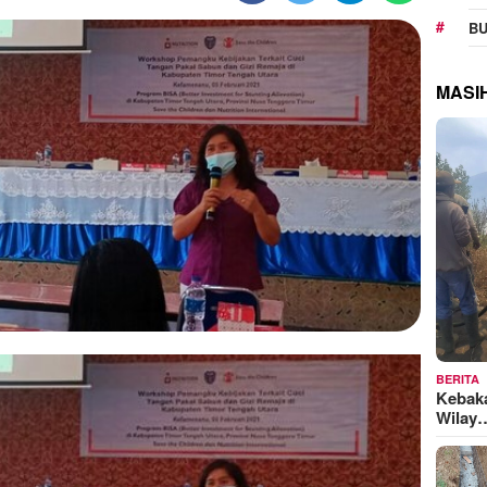
BU
MASI
BERITA
Kebak
Wilay