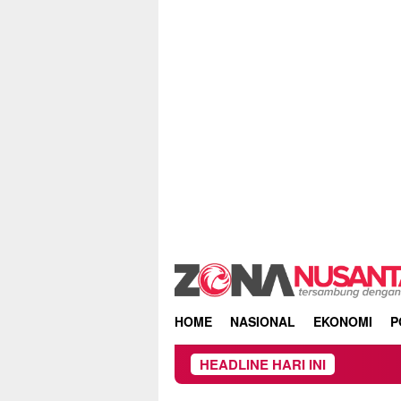
Skip
to
content
HOME
NASIONAL
EKONOMI
P
HEADLINE HARI INI
Kebakaran Hu