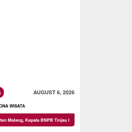
h
AUGUST 6, 2026
ONA WISATA
PB Tinjau Langsung Lokasi
Proyek Irigasi di Sumberpu