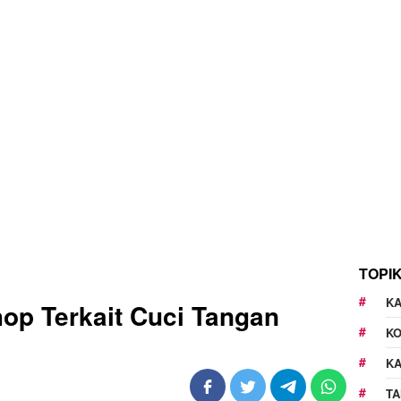
TOPI
KA
op Terkait Cuci Tangan
K
K
TA