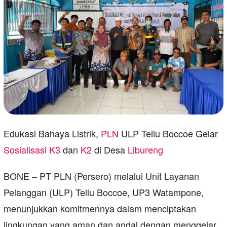
Edukasi Bahaya Listrik,
PLN
ULP Tellu Boccoe Gelar
Sosialisasi
K3
dan
K2
di Desa
Libureng
BONE – PT PLN (Persero) melalui Unit Layanan
Pelanggan (ULP) Tellu Boccoe, UP3 Watampone,
menunjukkan komitmennya dalam menciptakan
lingkungan yang aman dan andal dengan menggelar