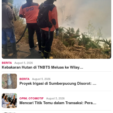
August 5, 2026
BERITA
Kebakaran Hutan di TNBTS Meluas ke Wilay…
August 5, 2026
BERITA
Proyek Irigasi di Sumberpucung Disorot: …
,
August 5, 2026
OPINI
OTOMOTIF
Mencari Titik Temu dalam Transaksi: Pera…