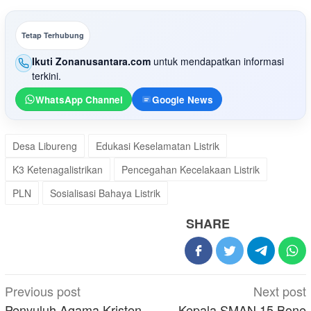
Tetap Terhubung
Ikuti Zonanusantara.com
untuk mendapatkan informasi
terkini.
WhatsApp Channel
Google News
Desa Libureng
Edukasi Keselamatan Listrik
K3 Ketenagalistrikan
Pencegahan Kecelakaan Listrik
PLN
Sosialisasi Bahaya Listrik
SHARE
Post
Previous post
Next post
navigation
Penyuluh Agama Kristen
Kepala SMAN 15 Bone