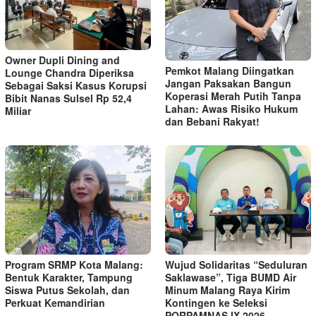
Owner Dupli Dining and
Pemkot Malang Diingatkan
Lounge Chandra Diperiksa
Jangan Paksakan Bangun
Sebagai Saksi Kasus Korupsi
Koperasi Merah Putih Tanpa
Bibit Nanas Sulsel Rp 52,4
Lahan: Awas Risiko Hukum
Miliar
dan Bebani Rakyat!
Program SRMP Kota Malang:
Wujud Solidaritas “Seduluran
Bentuk Karakter, Tampung
Saklawase”, Tiga BUMD Air
Siswa Putus Sekolah, dan
Minum Malang Raya Kirim
Perkuat Kemandirian
Kontingen ke Seleksi
PORPAMNAS IX 2026