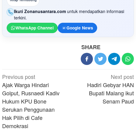
Ikuti Zonanusantara.com
untuk mendapatkan informasi
terkini.
WhatsApp Channel
Google News
SHARE
Post
Previous post
Next post
navigation
Ajak Warga Hindari
Hadiri Gebyar HAN
Golput, Rusnaedi Kadiv
Bupati Malang ikut
Hukum KPU Bone
Senam Paud
Serukan Penggunaan
Hak Pilih di Cafe
Demokrasi