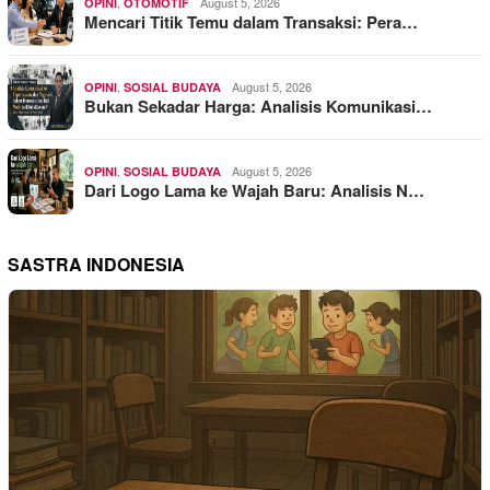
,
August 5, 2026
OPINI
OTOMOTIF
Mencari Titik Temu dalam Transaksi: Pera…
,
August 5, 2026
OPINI
SOSIAL BUDAYA
Bukan Sekadar Harga: Analisis Komunikasi…
,
August 5, 2026
OPINI
SOSIAL BUDAYA
Dari Logo Lama ke Wajah Baru: Analisis N…
SASTRA INDONESIA