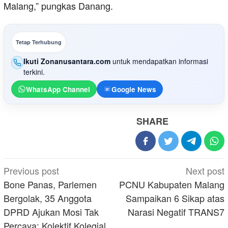
Malang,” pungkas Danang.
Tetap Terhubung
Ikuti Zonanusantara.com
untuk mendapatkan informasi
terkini.
WhatsApp Channel
Google News
SHARE
Post
Previous post
Next post
navigation
Bone Panas, Parlemen
PCNU Kabupaten Malang
Bergolak, 35 Anggota
Sampaikan 6 Sikap atas
DPRD Ajukan Mosi Tak
Narasi Negatif TRANS7
Percaya: Kolektif Kolegial