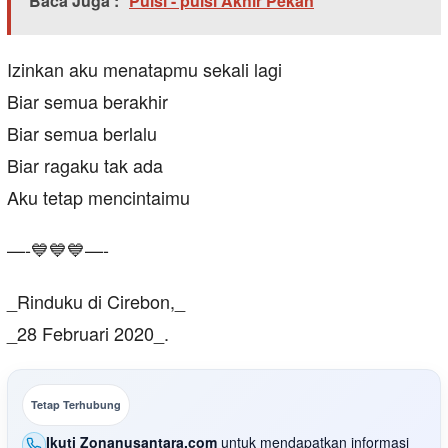
Baca Juga :
Puisi - puisi Akhir Pekan
Izinkan aku menatapmu sekali lagi
Biar semua berakhir
Biar semua berlalu
Biar ragaku tak ada
Aku tetap mencintaimu
—-💙💙💙—-
_Rinduku di Cirebon,_
_28 Februari 2020_.
Tetap Terhubung
Ikuti Zonanusantara.com
untuk mendapatkan informasi