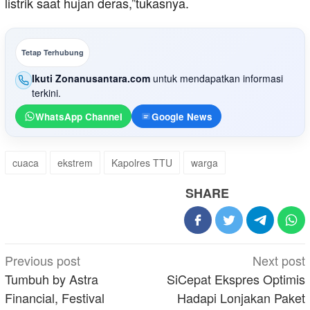
listrik saat hujan deras,”tukasnya.
Tetap Terhubung
Ikuti Zonanusantara.com
untuk mendapatkan informasi
terkini.
WhatsApp Channel
Google News
cuaca
ekstrem
Kapolres TTU
warga
SHARE
Post
Previous post
Next post
navigation
Tumbuh by Astra
SiCepat Ekspres Optimis
Financial, Festival
Hadapi Lonjakan Paket