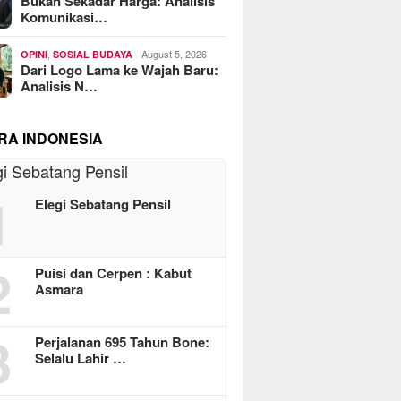
Bukan Sekadar Harga: Analisis
Komunikasi…
,
August 5, 2026
OPINI
SOSIAL BUDAYA
Dari Logo Lama ke Wajah Baru:
Analisis N…
RA INDONESIA
1
Elegi Sebatang Pensil
2
Puisi dan Cerpen : Kabut
Asmara
3
Perjalanan 695 Tahun Bone:
Selalu Lahir …