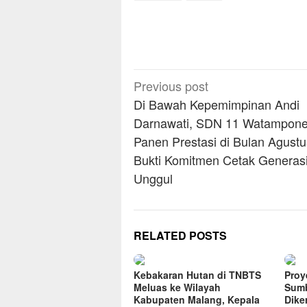
Post
Previous post
navigation
Di Bawah Kepemimpinan Andi
Darnawati, SDN 11 Watampon
Panen Prestasi di Bulan Agustu
Bukti Komitmen Cetak Generas
Unggul
RELATED POSTS
Kebakaran Hutan di TNBTS
Proye
Meluas ke Wilayah
Sumb
Kabupaten Malang, Kepala
Dike