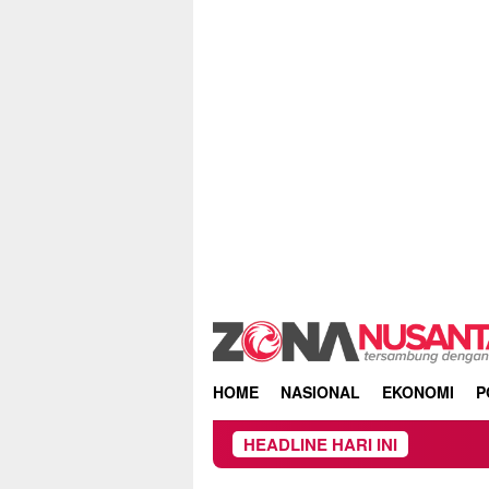
Skip
to
content
HOME
NASIONAL
EKONOMI
P
HEADLINE HARI INI