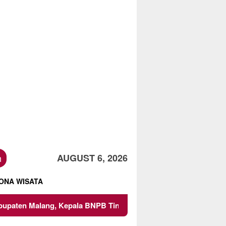
h
AUGUST 6, 2026
ONA WISATA
g, Kepala BNPB Tinjau Langsung Lokasi
Proyek Irigasi