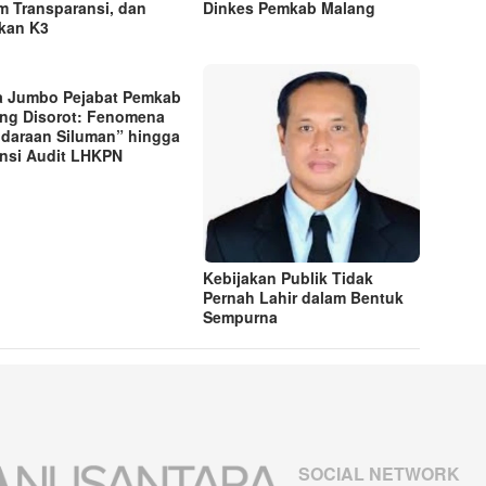
m Transparansi, dan
Dinkes Pemkab Malang
kan K3
a Jumbo Pejabat Pemkab
ng Disorot: Fenomena
daraan Siluman” hingga
nsi Audit LHKPN
Kebijakan Publik Tidak
Pernah Lahir dalam Bentuk
Sempurna
SOCIAL NETWORK