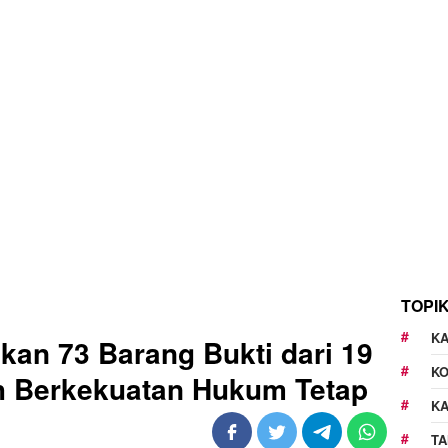
TOPI
KA
kan 73 Barang Bukti dari 19
K
h Berkekuatan Hukum Tetap
K
TA