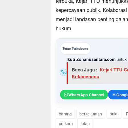
terbuka, Kejari TTU menunjukk
kepercayaan publik. Kolaborasi
menjadi landasan penting dalam
hukum.
Tetap Terhubung
Ikuti Zonanusantara.com
untuk 
Baca Juga :
Kejari TTU 
Kefamenanu
WhatsApp Channel
Googl
barang
berkekuatan
bukti
perkara
tetap