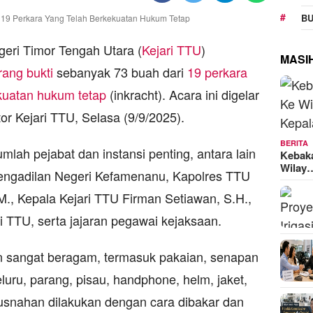
BU
ri Timor Tengah Utara (
Kejari TTU
)
MASI
ang bukti
sebanyak 73 buah dari
19 perkara
kuatan hukum tetap
(inkracht). Acara ini digelar
or Kejari TTU, Selasa (9/9/2025).
BERITA
umlah pejabat dan instansi penting, antara lain
Kebak
Wilay
engadilan Negeri Kefamenanu, Kapolres TTU
M., Kepala Kejari TTU Firman Setiawan, S.H.,
ri TTU, serta jajaran pegawai kejaksaan.
n sangat beragam, termasuk pakaian, senapan
uru, parang, pisau, handphone, helm, jaket,
musnahan dilakukan dengan cara dibakar dan