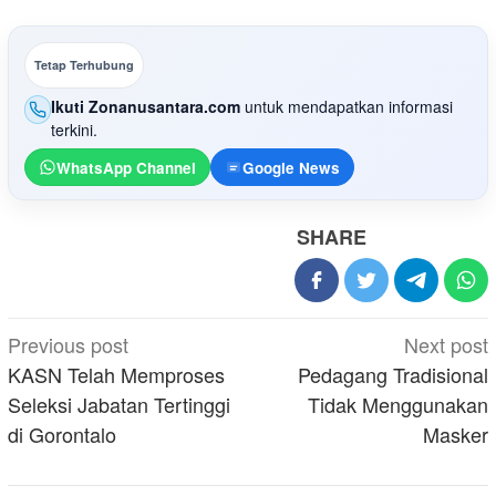
Tetap Terhubung
Ikuti Zonanusantara.com
untuk mendapatkan informasi
terkini.
WhatsApp Channel
Google News
SHARE
Post
Previous post
Next post
navigation
KASN Telah Memproses
Pedagang Tradisional
Seleksi Jabatan Tertinggi
Tidak Menggunakan
di Gorontalo
Masker