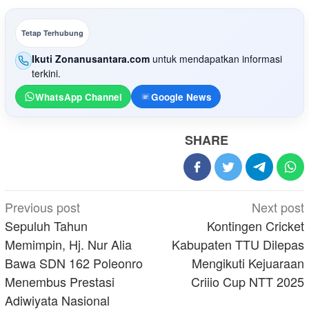
Tetap Terhubung
Ikuti Zonanusantara.com
untuk mendapatkan informasi
terkini.
WhatsApp Channel
Google News
SHARE
Post
Previous post
Next post
navigation
Sepuluh Tahun
Kontingen Cricket
Memimpin, Hj. Nur Alia
Kabupaten TTU Dilepas
Bawa SDN 162 Poleonro
Mengikuti Kejuaraan
Menembus Prestasi
Criiio Cup NTT 2025
Adiwiyata Nasional