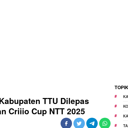
TOPI
KA
 Kabupaten TTU Dilepas
K
an Criiio Cup NTT 2025
K
TA