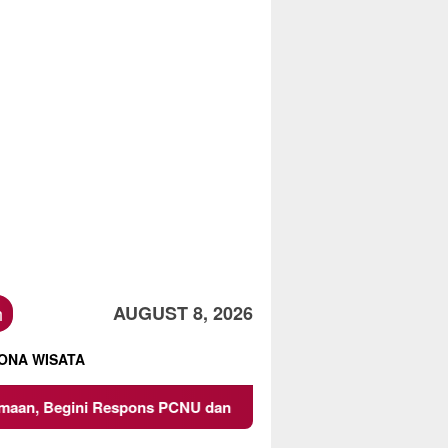
h
AUGUST 8, 2026
ONA WISATA
ns PCNU dan Kampus
Owner Dupli Dining and Lounge Cha