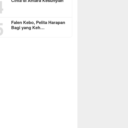
4
Cinta di Antara Kesunyian
5
Falen Kebo, Pelita Harapan
Bagi yang Keh…