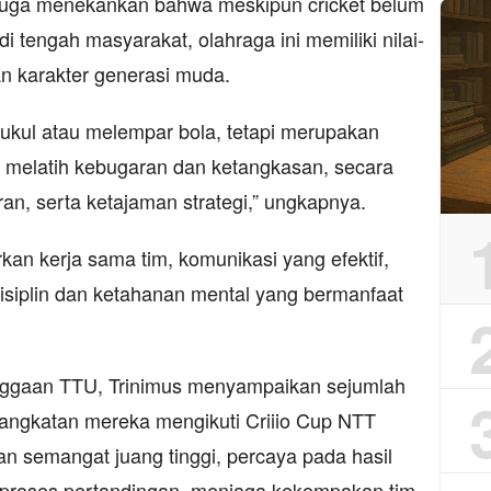
juga menekankan bahwa meskipun cricket belum
i tengah masyarakat, olahraga ini memiliki nilai-
n karakter generasi muda.
ukul atau melempar bola, tetapi merupakan
k melatih kebugaran dan ketangkasan, secara
an, serta ketajaman strategi,” ungkapnya.
rkan kerja sama tim, komunikasi yang efektif,
isiplin dan ketahanan mental yang bermanfaat
anggaan TTU, Trinimus menyampaikan sejumlah
angkatan mereka mengikuti Criiio Cup NTT
an semangat juang tinggi, percaya pada hasil
p proses pertandingan, menjaga kekompakan tim,