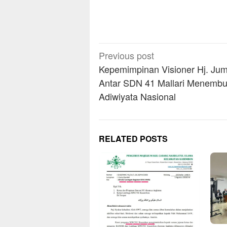
Post
Previous post
navigation
Kepemimpinan Visioner Hj. Jumr
Antar SDN 41 Mallari Menemb
Adiwiyata Nasional
RELATED POSTS