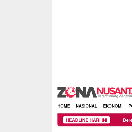
Skip
to
content
HOME
NASIONAL
EKONOMI
P
HEADLINE HARI INI
Beredar Surat Larangan