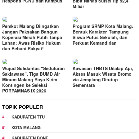
Respons PCNU dan Kampus
Bibit Nanas Sulsel Rp 52,4
Miliar
Pemkot Malang Diingatkan
Program SRMP Kota Malang:
Jangan Paksakan Bangun
Bentuk Karakter, Tampung
Koperasi Merah Putih Tanpa
Siswa Putus Sekolah, dan
Lahan: Awas Risiko Hukum
Perkuat Kemandirian
dan Bebani Rakyat!
Wujud Solidaritas “Seduluran
Kawasan TNBTS Dilalap Api,
Saklawase”, Tiga BUMD Air
Akses Masuk Wisata Bromo
Minum Malang Raya Kirim
via Jemplang Ditutup
Kontingen ke Seleksi
Sementara
PORPAMNAS IX 2026
TOPIK POPULER
KABUPATEN TTU
KOTA MALANG
KABUPATEN BONE