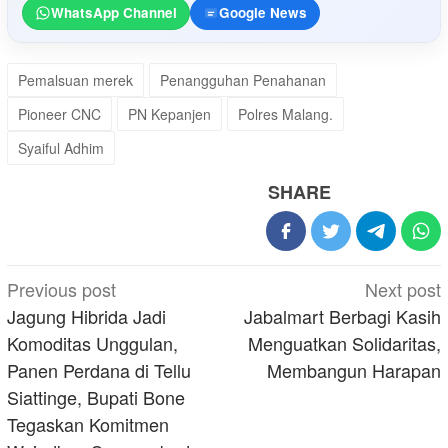
WhatsApp Channel
Google News
Pemalsuan merek
Penangguhan Penahanan
Pioneer CNC
PN Kepanjen
Polres Malang.
Syaiful Adhim
SHARE
Post
Previous post
Next post
navigation
Jagung Hibrida Jadi
Jabalmart Berbagi Kasih
Komoditas Unggulan,
Menguatkan Solidaritas,
Panen Perdana di Tellu
Membangun Harapan
Siattinge, Bupati Bone
Tegaskan Komitmen