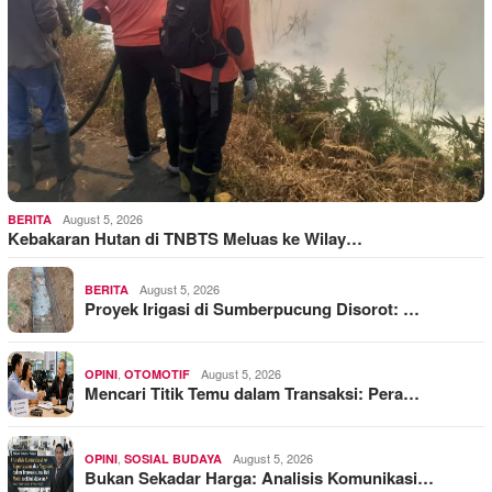
August 5, 2026
BERITA
Kebakaran Hutan di TNBTS Meluas ke Wilay…
August 5, 2026
BERITA
Proyek Irigasi di Sumberpucung Disorot: …
,
August 5, 2026
OPINI
OTOMOTIF
Mencari Titik Temu dalam Transaksi: Pera…
,
August 5, 2026
OPINI
SOSIAL BUDAYA
Bukan Sekadar Harga: Analisis Komunikasi…