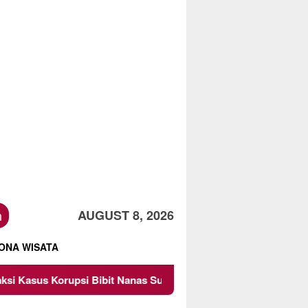
h
AUGUST 8, 2026
ONA WISATA
Nanas Sulsel Rp 52,4 Miliar
Pemkot Malang Diingatkan