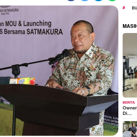
BU
MASI
BERITA
Owner
Di…