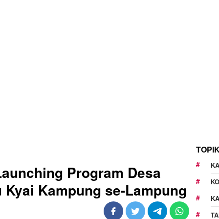
TOPI
KA
 Launching Program Desa
K
u Kyai Kampung se-Lampung
K
TA