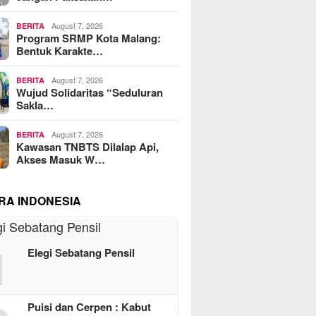
August 7, 2026
BERITA
Program SRMP Kota Malang:
Bentuk Karakte…
August 7, 2026
BERITA
Wujud Solidaritas “Seduluran
Sakla…
August 7, 2026
BERITA
Kawasan TNBTS Dilalap Api,
Akses Masuk W…
RA INDONESIA
1
Elegi Sebatang Pensil
Puisi dan Cerpen : Kabut