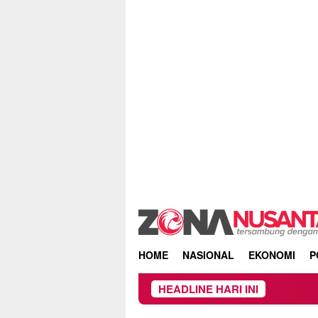
Skip
to
content
HOME
NASIONAL
EKONOMI
P
HEADLINE HARI INI
Owner Du