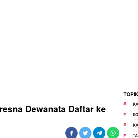
TOPI
KA
Kresna Dewanata Daftar ke
K
K
TA