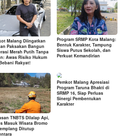
Program SRMP Kota Malang:
ot Malang Diingatkan
Bentuk Karakter, Tampung
an Paksakan Bangun
Siswa Putus Sekolah, dan
rasi Merah Putih Tanpa
Perkuat Kemandirian
n: Awas Risiko Hukum
Bebani Rakyat!
Pemkot Malang Apresiasi
Program Taruna Bhakti di
SRMP 16, Siap Perluas
Sinergi Pembentukan
Karakter
san TNBTS Dilalap Api,
s Masuk Wisata Bromo
Jemplang Ditutup
ntara