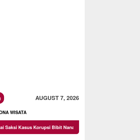
h
AUGUST 7, 2026
ONA WISATA
orupsi Bibit Nanas Sulsel Rp 52,4 Miliar
Pemkot Malan