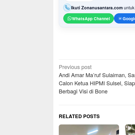
Ikuti Zonanusantara.com
untuk 
WhatsApp Channel
Googl
Post
Previous post
navigation
Andi Amar Ma’ruf Sulaiman, S
Calon Ketua HIPMI Sulsel, Siap
Berbagi Visi di Bone
RELATED POSTS