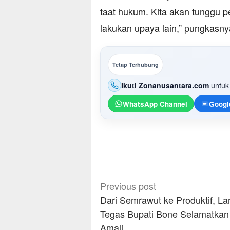
taat hukum. Kita akan tunggu p
lakukan upaya lain,” pungkasny
Tetap Terhubung
Ikuti Zonanusantara.com
untuk 
WhatsApp Channel
Googl
Post
Previous post
navigation
Dari Semrawut ke Produktif, L
Tegas Bupati Bone Selamatkan
Amali