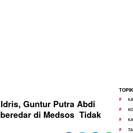
TOPI
KA
dris, Guntur Putra Abdi
K
 beredar di Medsos Tidak
K
TA