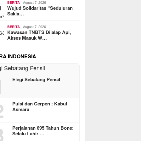
August 7, 2026
BERITA
Wujud Solidaritas “Seduluran
Sakla…
August 7, 2026
BERITA
Kawasan TNBTS Dilalap Api,
Akses Masuk W…
RA INDONESIA
1
Elegi Sebatang Pensil
2
Puisi dan Cerpen : Kabut
Asmara
3
Perjalanan 695 Tahun Bone:
Selalu Lahir …