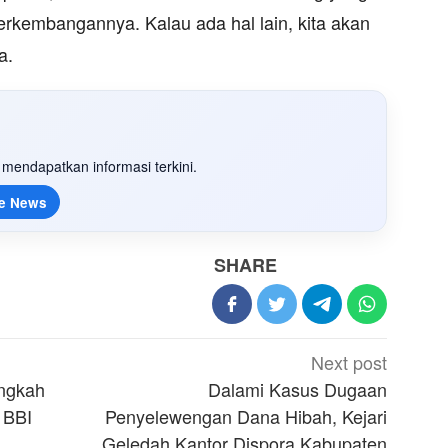
erkembangannya. Kalau ada hal lain, kita akan
a.
mendapatkan informasi terkini.
e News
SHARE
Next post
angkah
Dalami Kasus Dugaan
 BBI
Penyelewengan Dana Hibah, Kejari
Geledah Kantor Dispora Kabupaten