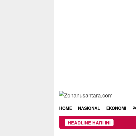
Skip
to
content
HOME
NASIONAL
EKONOMI
P
HEADLINE HARI INI
Owner Dup