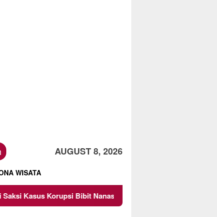
h
AUGUST 8, 2026
ONA WISATA
upsi Bibit Nanas Sulsel Rp 52,4 Miliar
Pemkot Malang 