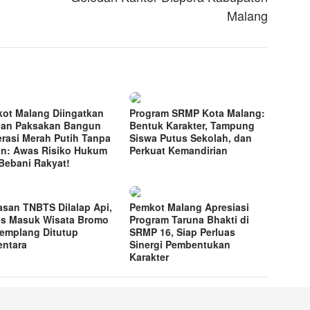
Malang
ot Malang Diingatkan
Program SRMP Kota Malang:
an Paksakan Bangun
Bentuk Karakter, Tampung
rasi Merah Putih Tanpa
Siswa Putus Sekolah, dan
n: Awas Risiko Hukum
Perkuat Kemandirian
Bebani Rakyat!
san TNBTS Dilalap Api,
Pemkot Malang Apresiasi
s Masuk Wisata Bromo
Program Taruna Bhakti di
Jemplang Ditutup
SRMP 16, Siap Perluas
ntara
Sinergi Pembentukan
Karakter