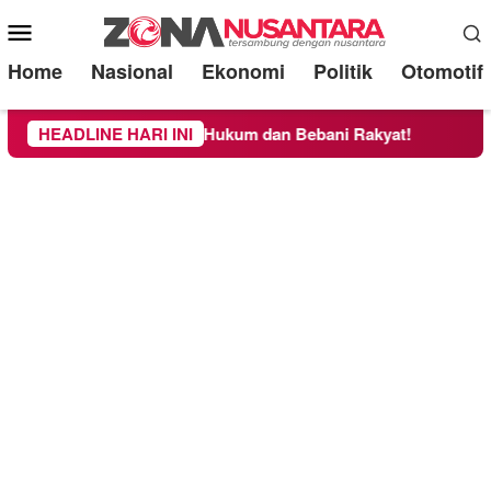
Mobile
Menu
Home
Nasional
Ekonomi
Politik
Otomotif
Lahan: Awas Risiko Hukum dan Bebani Rakyat!
HEADLINE HARI INI
Program 