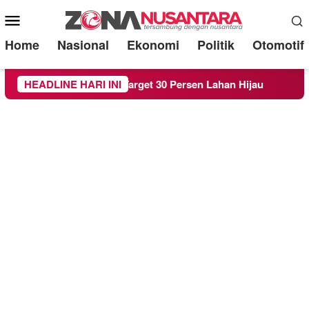
Mobile
Menu
Home
Nasional
Ekonomi
Politik
Otomotif
aperda RTH demi Target 30 Persen Lahan Hijau
HEADLINE HARI INI
Bereda